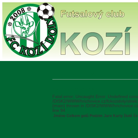
Nejlepší kopáči
Sezóna 2015/2016
Fatal error: Uncaught Error: Undefined cons
/DISK2/WWW/hrichovice.cz/fckozidoly/strelc
{main} thrown in /DISK2/WWW/hrichovice.cz/
line 94
Jméno
Celkem golů
Podzim
Jaro
Karty žluté
če